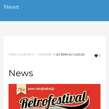
News
LUNDI, 16 JUIN 2014
/
PUBLISHED IN
LES NEWS DU CLUB 205
0
News