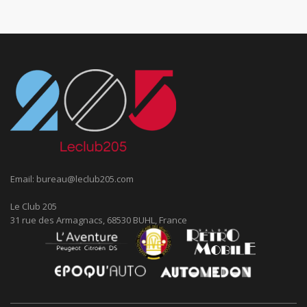
Email:
bureau@leclub205.com
Le Club 205
31 rue des Armagnacs, 68530 BUHL, France