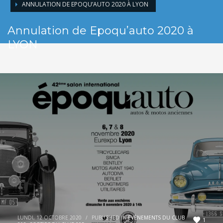
ANNULATION DE EPOQU’AUTO 2020 À LYON
Annulation de Epoqu’auto 2020 à
LYON
LUNDI, 12 OCTOBRE 2020
/
PUBLISHED IN
EVÈNEMENTS DU CLUB
1