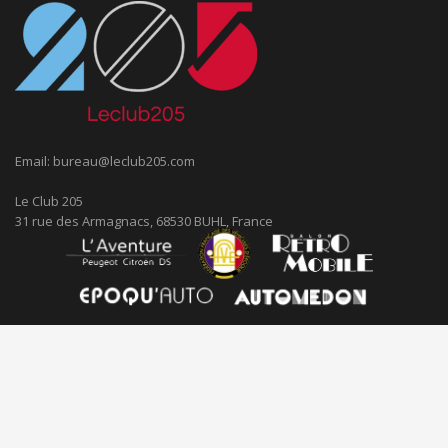
Email:
bureau@leclub205.com
Le Club 205
31 rue des Armagnacs, 68530 BUHL, France
©
Copyright
2019 Le Club 205
Mentions Légales
-
Politique de
confidentialité
-
Conditions générales de vente
Plan du Site
Réalisation
Level 1