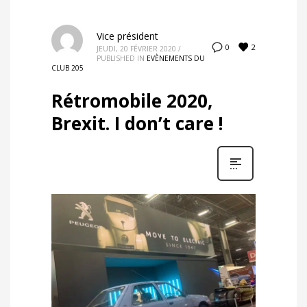
Vice président
2
0
JEUDI, 20 FÉVRIER 2020
/
PUBLISHED IN
EVÈNEMENTS DU
CLUB 205
Rétromobile 2020,
Brexit. I don’t care !