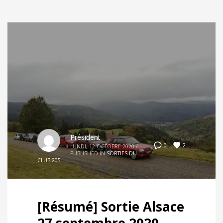
Président
2
0
LUNDI, 12 OCTOBRE 2020
/
PUBLISHED IN
SORTIES DU
CLUB 205
[Résumé] Sortie Alsace
27 septembre 2020