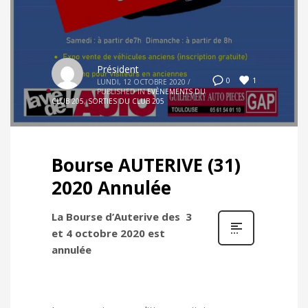
Président
1
0
LUNDI, 12 OCTOBRE 2020
/
PUBLISHED IN
EVÈNEMENTS DU
CLUB 205
,
SORTIES DU CLUB 205
Bourse AUTERIVE (31)
2020 Annulée
La Bourse d’Auterive des 3
et 4 octobre 2020 est
annulée