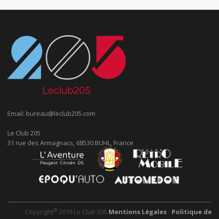
Email:
bureau@leclub205.com
Le Club 205
31 rue des Armagnacs, 68530 BUHL, France
©
Copyright
2019 Le Club 205
Mentions Légales
-
Politique de