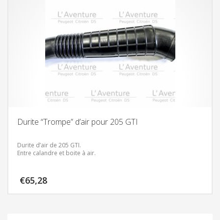
Durite “Trompe” d’air pour 205 GTI
Durite d’air de 205 GTI.
Entre calandre et boite à air.
€
65,28