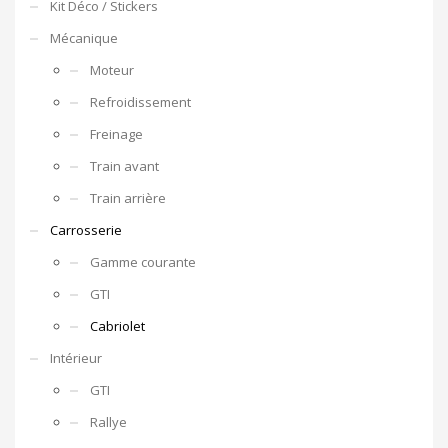
Kit Déco / Stickers
Mécanique
Moteur
Refroidissement
Freinage
Train avant
Train arrière
Carrosserie
Gamme courante
GTI
Cabriolet
Intérieur
GTI
Rallye