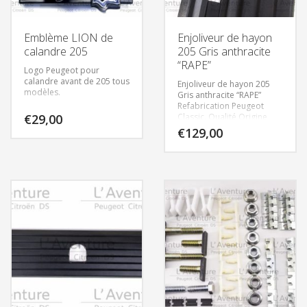
Emblème LION de
Enjoliveur de hayon
calandre 205
205 Gris anthracite
“RAPE”
Logo Peugeot pour
calandre avant de 205 tous
Enjoliveur de hayon 205
modèles.
Gris anthracite “RAPE”
Refabrication Peugeot
€
29,00
Classic. Qualité Origine
€
129,00