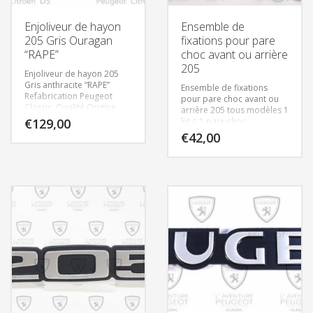
Enjoliveur de hayon
Ensemble de
205 Gris Ouragan
fixations pour pare
“RAPE”
choc avant ou arrière
205
Enjoliveur de hayon 205
Gris anthracite “RAPE”
Ensemble de fixations
Refabrication Peugeot
pour pare choc avant ou
Classic. Qualité Origine
arrière 205 tous modèles
1
€
129,00
kit = 1 pare choc
€
42,00